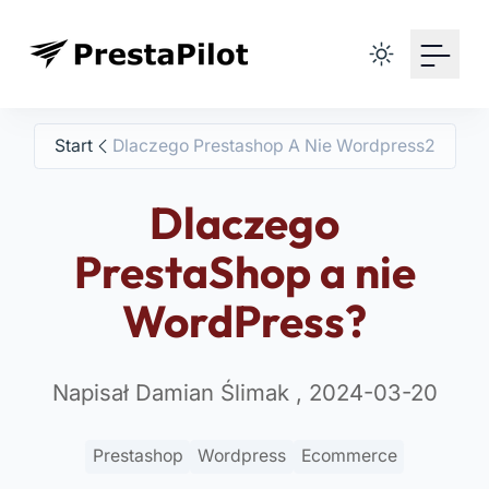
Your Email
Sign up
Start
Dlaczego Prestashop A Nie Wordpress2
or
Dlaczego
Signup with Google
PrestaShop a nie
WordPress?
Napisał Damian Ślimak , 2024-03-20
Prestashop
Wordpress
Ecommerce